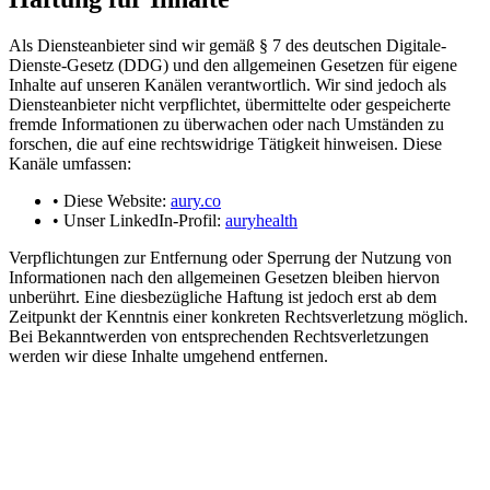
Als Diensteanbieter sind wir gemäß § 7 des deutschen Digitale-
Dienste-Gesetz (DDG) und den allgemeinen Gesetzen für eigene
Inhalte auf unseren Kanälen verantwortlich. Wir sind jedoch als
Diensteanbieter nicht verpflichtet, übermittelte oder gespeicherte
fremde Informationen zu überwachen oder nach Umständen zu
forschen, die auf eine rechtswidrige Tätigkeit hinweisen. Diese
Kanäle umfassen:
•
Diese Website:
aury.co
•
Unser LinkedIn-Profil:
auryhealth
Verpflichtungen zur Entfernung oder Sperrung der Nutzung von
Informationen nach den allgemeinen Gesetzen bleiben hiervon
unberührt. Eine diesbezügliche Haftung ist jedoch erst ab dem
Zeitpunkt der Kenntnis einer konkreten Rechtsverletzung möglich.
Bei Bekanntwerden von entsprechenden Rechtsverletzungen
werden wir diese Inhalte umgehend entfernen.
Haftung für Links
Unser Angebot enthält Links zu externen Websites Dritter, auf deren
Inhalte wir keinen Einfluss haben. Deshalb können wir für diese
fremden Inhalte auch keine Haftung übernehmen. Für die Inhalte